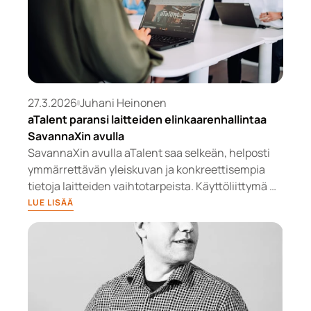
27.3.2026
Juhani Heinonen
aTalent paransi laitteiden elinkaarenhallintaa
SavannaXin avulla
SavannaXin avulla aTalent saa selkeän, helposti
ymmärrettävän yleiskuvan ja konkreettisempia
tietoja laitteiden vaihtotarpeista. Käyttöliittymä on
selkeä ja helppokäyttöinen, jopa vähemmän
LUE LISÄÄ
teknisille käyttäjille, mikä laskee palvelun käytön
esteitä ja tekee ratkaisusta aidosti hyödyllisen
arkipäivän päätöksenteossa. Talousjohtajan
näkökulmasta yksi tärkeä etu on parantunut
kustannusten valvonta. Lisäksi aTalent voi toimia
vastuullisemmin pidentämällä laitteiden