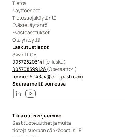
Tietoa
Käyttöehdot
Tietosuojakäytäntö
Evästekäytäntö
Evästeasetukset
Ota yhteyttä
Laskutustiedot
SwanIT Oy
003728203141
 (e-lasku)
003708599126 
(Operaattori) 
fennoa.504834@erin.posti.com
Seuraa meitä somessa
Tilaa uutiskirjeemme.
Saat tuoteuutiset ja muita 
tietoja suoraan sähköpostiisi. Ei 