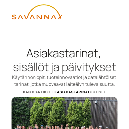
Asiakastarinat, 
sisällöt ja päivitykset
Käytännön opit, tuoteinnovaatiot ja datalähtöiset 
tarinat, jotka muovaavat laiteälyn tulevaisuutta.
KAIKKI
ARTIKKELIT
ASIAKASTARINAT
UUTISET