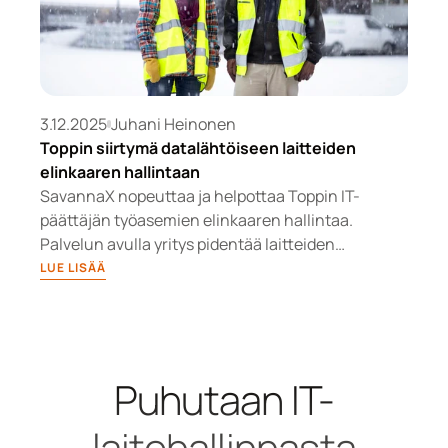
3.12.2025
Juhani Heinonen
Toppin siirtymä datalähtöiseen laitteiden
elinkaaren hallintaan
SavannaX nopeuttaa ja helpottaa Toppin IT-
päättäjän työasemien elinkaaren hallintaa.
Palvelun avulla yritys pidentää laitteiden
käyttöikää ja pitää budjetin kurissa. Toppi toimii
LUE LISÄÄ
entistä vastuullisemmin elektroniikkajätteen ja
hiilidioksidipäästöjen vähenemisen myötä.
Puhutaan IT-
laitehallinnasta