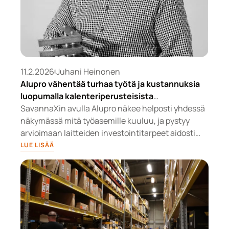
elinkaarta ja välttämällä tarpeettomia vaihtoja.
11.2.2026
Juhani Heinonen
Alupro vähentää turhaa työtä ja kustannuksia
luopumalla kalenteriperusteisista
laitevaihdoista
SavannaXin avulla Alupro näkee helposti yhdessä
näkymässä mitä työasemille kuuluu, ja pystyy
arvioimaan laitteiden investointitarpeet aidosti
niiden kokonaiskunnon perusteella 3-6 kuukautta
LUE LISÄÄ
etukäteen. SavannaX helpottaa myös
johtamistyötä ihmiselle, joka ei ole IT:n syväosaaja,
ja tämä oli yksi syy palvelun hankkimiselle.