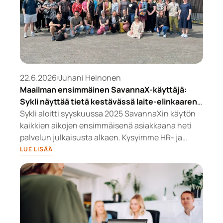
22.6.2026
Juhani Heinonen
Maailman ensimmäinen SavannaX-käyttäjä:
Sykli näyttää tietä kestävässä laite-elinkaaren
hallinnassa
Sykli aloitti syyskuussa 2025 SavannaXin käytön
kaikkien aikojen ensimmäisenä asiakkaana heti
palvelun julkaisusta alkaen. Kysyimme HR- ja
talouspäällikkö Miia Stålhammarilta ja IT- ja
LUE LISÄÄ
järjestelmätuesta vastaavalta Aada Heilimolta
palvelun hyödyistä 8 kuukauden käytön jälkeen.