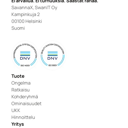
Ei arvailua. Ei turhuuksia. Säästät rahaa.
SavannaX, SwanIT Oy
Kampinkuja 2
00100 Helsinki
Suomi
Tuote
Ongelma
Ratkaisu
Kohderyhmä
Ominaisuudet
UKK
Hinnoittelu
Yritys