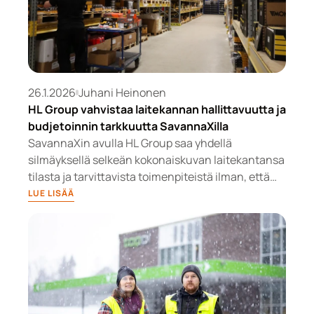
26.1.2026
Juhani Heinonen
HL Group vahvistaa laitekannan hallittavuutta ja
budjetoinnin tarkkuutta SavannaXilla
SavannaXin avulla HL Group saa yhdellä
silmäyksellä selkeän kokonaiskuvan laitekantansa
tilasta ja tarvittavista toimenpiteistä ilman, että
tietoa tarvitsee etsiä useista eri järjestelmistä.
LUE LISÄÄ