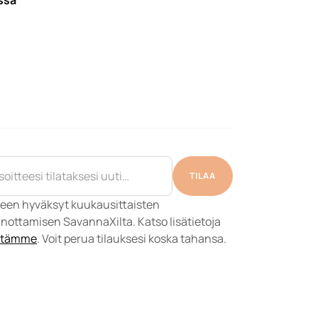
ssa
TILAA
een hyväksyt kuukausittaisten 
uutiskirjeiden vastaanottamisen SavannaXilta. Katso lisätietoja 
östämme
. Voit perua tilauksesi koska tahansa.