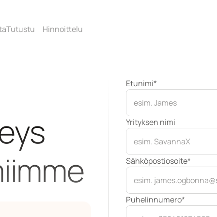
ta
Tutustu
Hinnoittelu
Etunimi*
eys 
Yrityksen nimi
miimme
Sähköpostiosoite*
Puhelinnumero*