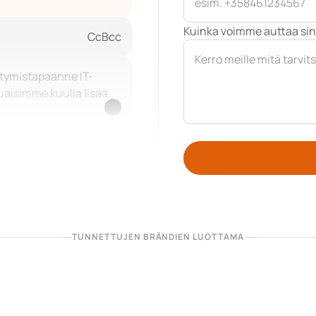
Kuinka voimme auttaa si
Cc
Bcc
stymistapaanne IT-
aisimme kuulla lisää.
TUNNETTUJEN BRÄNDIEN LUOTTAMA