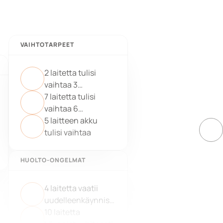
VAIHTOTARPEET
2 laitetta tulisi
vaihtaa 3
kuukauden
7 laitetta tulisi
kuluessa
vaihtaa 6
kuukauden
5 laitteen akku
kuluessa
tulisi vaihtaa
HUOLTO-ONGELMAT
4 laitetta vaatii
uudelleenkäynnist
yksen
10 laitetta