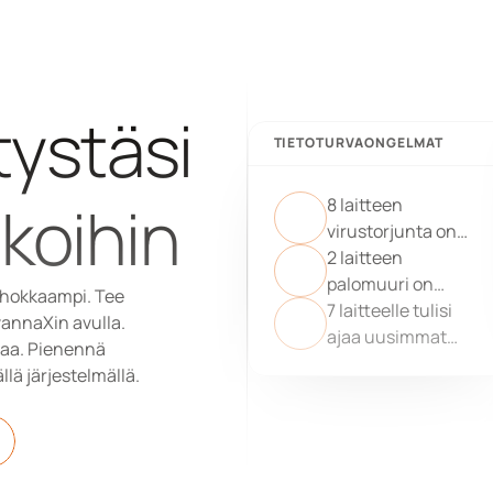
tystäsi 
TIETOTURVAONGELMAT
lkoihin
8 laitteen
virustorjunta on
tarkistettava
2 laitteen
palomuuri on
ehokkaampi. Tee 
tarkistettava
7 laitteelle tulisi
annaXin avulla. 
ajaa uusimmat
aa. Pienennä 
päivitykset
ällä järjestelmällä.