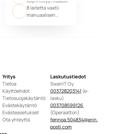
käynnistyy hitaasti
8 laitetta vaatii
manuaalisen
tarkastuksen
Yritys
Laskutustiedot
Tietoa
SwanIT Oy
Käyttöehdot
003728203141
 (e-
Tietosuojakäytäntö
lasku)
Evästekäytäntö
003708599126 
Evästeasetukset
(Operaattori) 
Ota yhteyttä
fennoa.504834@erin.
posti.com