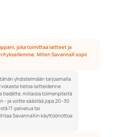
ppani, joka toimittaa laitteet ja 
 yrityksellemme. Miten SavannaX sopii 
 tähän yhdistelmään tarjoamalla 
rvokasta tietoa laitteidenne 
iedätte, millaisia toimenpiteitä 
n - ja voitte säästää jopa 20–30 
tä IT-palvelua tai 
 vaihtaa SavannaXin käyttöönottoa 