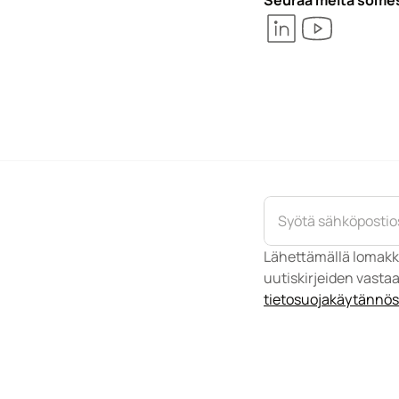
Seuraa meitä some
Lähettämällä lomakk
tietosuojakäytänn