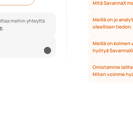
Mitä SavannaX m
Meillä on jo analy
ottaa meihin yhteyttä 
oleellisen tiedon
m
.
Meillä on kolmen
hyötyä SavannaX
Omistamme laitte
Miten voimme hy