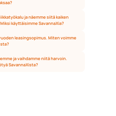
aksaa?
tiikkatyökalu ja näemme siitä kaiken 
. Miksi käyttäisimme SavannaXia?
 vuoden leasingsopimus. Miten voimme 
ista?
emme ja vaihdamme niitä harvoin. 
ötyä SavannaXista?