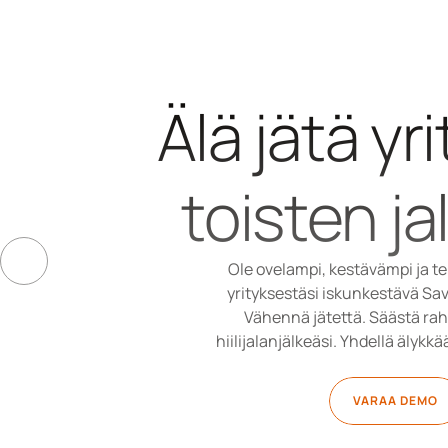
Älä jätä yri
toisten ja
Ole ovelampi, kestävämpi ja t
yrityksestäsi iskunkestävä Sav
Vähennä jätettä. Säästä rah
hiilijalanjälkeäsi. Yhdellä älykkä
VARAA DEMO