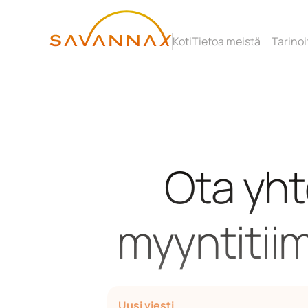
Koti
Tietoa meistä
Tarinoi
Ota yht
myyntitii
Uusi viesti