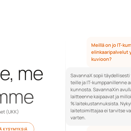
Meillä on jo IT-kum
elinkaaripalvelut
kuvioon?
e, me 
SavannaX sopii täydellisesti
teille ja IT-kumppanillenne a
imme
kunnosta. SavannaXin avulla t
laitteenne kaipaavat ja milloi
% laitekustannuksista. Nykyis
laitetoimittajaa ei tarvitse
set (UKK)
varten.
JÄ KYSYMYKSIÄ