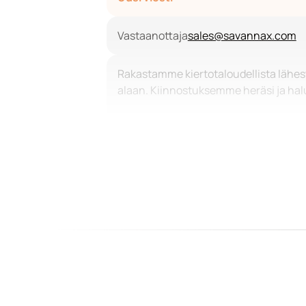
Vastaanottaja
sales@savannax.com
Rakastamme kiertotaloudellista lähe
alaan. Kiinnostuksemme heräsi ja halu