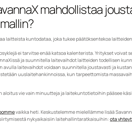
avannaX mahdollistaa joust
imallin?
a laitteista kuntodataa, joka tukee päätöksentekoa laitteiden
osyklejä ei tarvitse enää katsoa kalenterista. Yritykset voivat s
nnaXissä ja suunnitella laitevaihdot laitteiden todellisen kun
avulla laitevaihdot voidaan suunnitella joustavasti ja kustan
stetään uuslaitehankinnoissa, kun tarpeettomista massavaihd
aloitus vie vain minuutteja ja laitekuntotietoihin pääsee käsik
oomme
 vaikka heti. Keskustelemme mielellämme lisää Savann
iirtymisestä nykyaikaisiin laitehallintaratkaisuihin: 
ota yhteyt