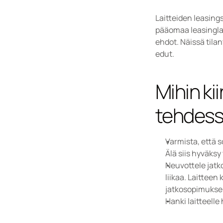
Laitteiden leasing
pääomaa leasinglai
ehdot. Näissä tila
edut.
Mihin ki
tehdess
Varmista, että s
Älä siis hyväksy
Neuvottele jatk
liikaa. Laittee
jatkosopimuksen
Hanki laitteelle