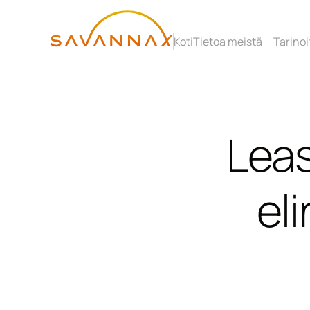
Koti
Tietoa meistä
Tarinoi
Leas
eli