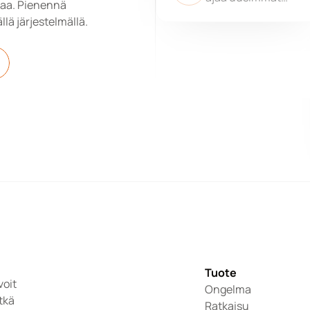
aa. Pienennä 
päivitykset
ällä järjestelmällä.
Tuote
oit 
Ongelma
tkä 
Ratkaisu