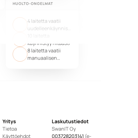
HUOLTO-ONGELMAT
4 laitetta vaatii
uudelleenkäynnist
yksen
10 laitetta
käynnistyy hitaasti
8 laitetta vaatii
manuaalisen
tarkastuksen
Yritys
Laskutustiedot
Tietoa
SwanIT Oy
Käyttöehdot
003728203141
 (e-