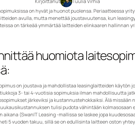
Kirjoittanut
Tuulia Virhiä
sopimuksissa on hyvät ja huonot puolensa. Periaatteessa yritys
tteiden avulla, mutta menettää joustavuutensa, kun leasingyh
nteissa on tärkeää ymmärtää laitteiden elinkaaren hallinnan yri
innittää huomiota laitesopi
ä:
opimus on joustava ja mahdollistaa leasinglaitteiden käytön jo
 tiukkoja 3- tai 4-vuotisia sopimuksia ilman mahdollisuutta ja
osopimukset järkeviksi ja kustannustehokkaiksi. Älä missään 
n kuukausikustannuksen tulisi pudota vähintään kolmasosaan
 aikana (SwanIT Leasing -mallissa se laskee jopa kuudesosa
 heti 5 vuoden takuu, sillä se on edullisinta laitteen oston yhte