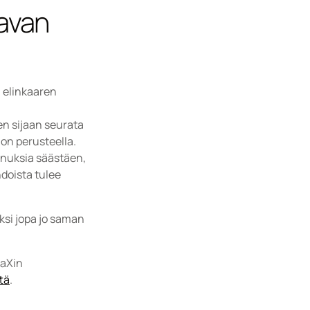
avan 
 elinkaaren 
en sijaan seurata 
non perusteella.
nuksia säästäen, 
oista tulee 
si jopa jo saman 
aXin 
tä
.