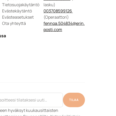
Tietosuojakäytäntö
lasku)
Evästekäytäntö
003708599126 
Evästeasetukset
(Operaattori) 
Ota yhteyttä
fennoa.504834@erin.
posti.com
ssa
TILAA
een hyväksyt kuukausittaisten 