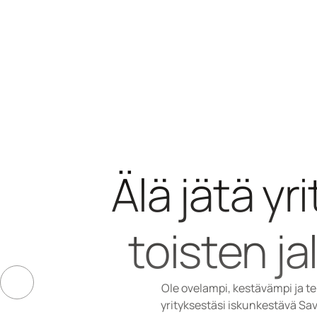
Älä jätä yri
toisten ja
Ole ovelampi, kestävämpi ja t
yrityksestäsi iskunkestävä Sav