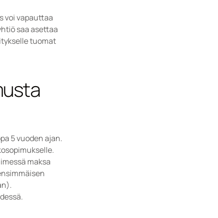
 voi vapauttaa 
tiö saa asettaa 
tykselle tuomat 
musta 
pa 5 vuoden ajan. 
tkosopimukselle.
nimessä maksa 
 ensimmäisen 
an).
ydessä.