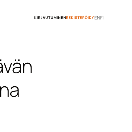
EN
FI
KIRJAUTUMINEN
REKISTERÖIDY
ävän 
na 